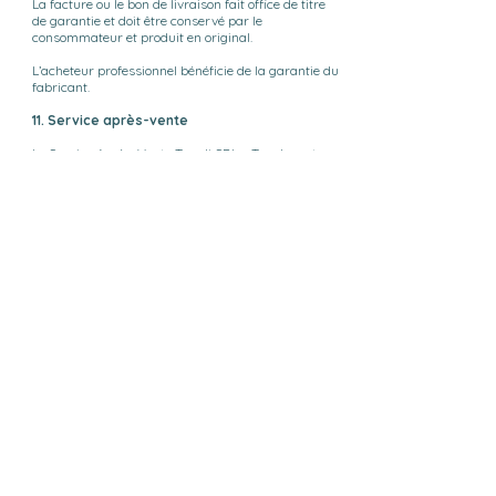
La facture ou le bon de livraison fait office de titre
de garantie et doit être conservé par le
consommateur et produit en original.
L’acheteur professionnel bénéficie de la garantie du
fabricant.
11. Service après-vente
Le Service Après-Vente Tanali SRL – Taacha est
chargé de procéder aux réparations d’usure de vos
articles, ainsi qu’aux réparations intervenant dans
le cadre de la mise en œuvre de la Garantie Tanali
SRL –Taacha.
Pour contacter notre Service Après-Vente, nous
vous invitons à nous contacter de préférence par
message électronique
hello@lovelytaacha.be
.
Votre article sera transmis à nos ateliers qui
prendront la décision appropriée :
* En cas de défaut de fabrication constaté et validé
par nos ateliers, nous réparons gratuitement votre
article ou le remplaçons par un article neuf d’une
valeur équivalente.
* Pour les articles usagés, la réparation sera
payante. Un devis vous sera proposé si le dommage
constaté résulte de votre propre fait ou de celui d’un
tiers.
* Votre article ne sera pas réparé s’il est trop usagé.