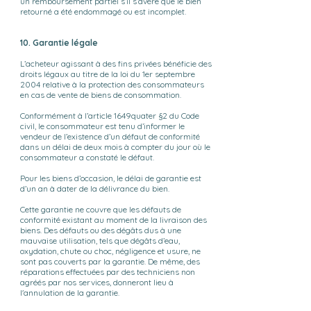
un remboursement partiel s’il s’avère que le bien
retourné a été endommagé ou est incomplet.
10. Garantie légale
L’acheteur agissant à des fins privées bénéficie des
droits légaux au titre de la loi du 1er septembre
2004 relative à la protection des consommateurs
en cas de vente de biens de consommation.
Conformément à l’article 1649quater §2 du Code
civil, le consommateur est tenu d’informer le
vendeur de l’existence d’un défaut de conformité
dans un délai de deux mois à compter du jour où le
consommateur a constaté le défaut.
Pour les biens d’occasion, le délai de garantie est
d’un an à dater de la délivrance du bien.
Cette garantie ne couvre que les défauts de
conformité existant au moment de la livraison des
biens. Des défauts ou des dégâts dus à une
mauvaise utilisation, tels que dégâts d’eau,
oxydation, chute ou choc, négligence et usure, ne
sont pas couverts par la garantie. De même, des
réparations effectuées par des techniciens non
agréés par nos services, donneront lieu à
l'annulation de la garantie.