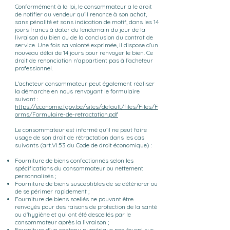
Conformément à la loi, le consommateur a le droit
de notifier au vendeur qu’il renonce à son achat,
sans pénalité et sans indication de motif, dans les 14
jours francs à dater du lendemain du jour de la
livraison du bien ou de la conclusion du contrat de
service. Une fois sa volonté exprimée, il dispose d’un
nouveau délai de 14 jours pour renvoyer le bien. Ce
droit de renonciation n’appartient pas à l’acheteur
professionnel.
L’acheteur consommateur peut également réaliser
la démarche en nous renvoyant le formulaire
suivant :
https://economie.fgov.be/sites/default/files/Files/F
orms/Formulaire-de-retractation.pdf
Le consommateur est informé qu’il ne peut faire
usage de son droit de rétractation dans les cas
suivants (art.VI.53 du Code de droit économique) :
Fourniture de biens confectionnés selon les
spécifications du consommateur ou nettement
personnalisés ;
Fourniture de biens susceptibles de se détériorer ou
de se périmer rapidement ;
Fourniture de biens scellés ne pouvant être
renvoyés pour des raisons de protection de la santé
ou d'hygiène et qui ont été descellés par le
consommateur après la livraison ;
Fourniture d'un contenu numérique non fourni sur