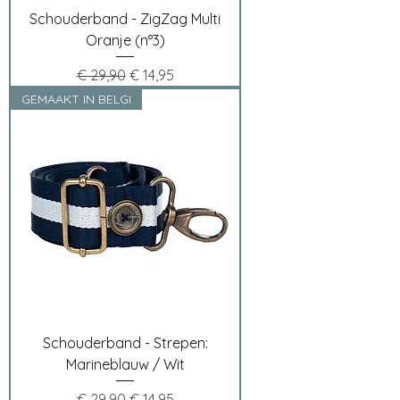
Schouderband - ZigZag Multi
Oranje (n°3)
Normale prijs
Verkoopprijs
€ 29,90
€ 14,95
GEMAAKT IN BELGI
Schouderband - Strepen:
Marineblauw / Wit
Normale prijs
Verkoopprijs
€ 29,90
€ 14,95