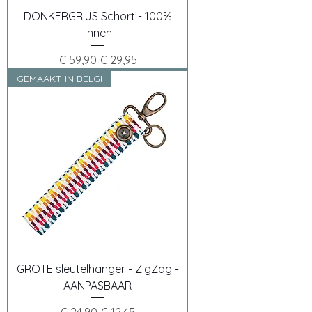
DONKERGRIJS Schort - 100%
linnen
Normale prijs
Verkoopprijs
€ 59,90
€ 29,95
GEMAAKT IN BELGI
GROTE sleutelhanger - ZigZag -
AANPASBAAR
Normale prijs
Verkoopprijs