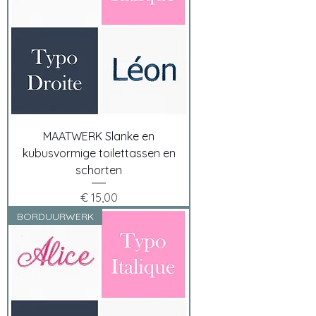
MAATWERK Slanke en
kubusvormige toilettassen en
schorten
Prijs
€ 15,00
BORDUURWERK