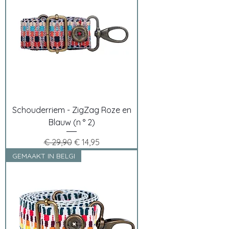
Schouderriem - ZigZag Roze en
Blauw (n ° 2)
Normale prijs
Verkoopprijs
€ 29,90
€ 14,95
GEMAAKT IN BELGI