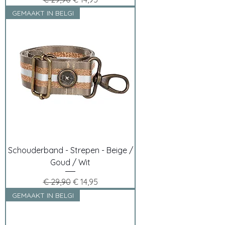
GEMAAKT IN BELGI
Schouderband - Strepen - Beige /
Goud / Wit
Normale prijs
Verkoopprijs
€ 29,90
€ 14,95
GEMAAKT IN BELGI