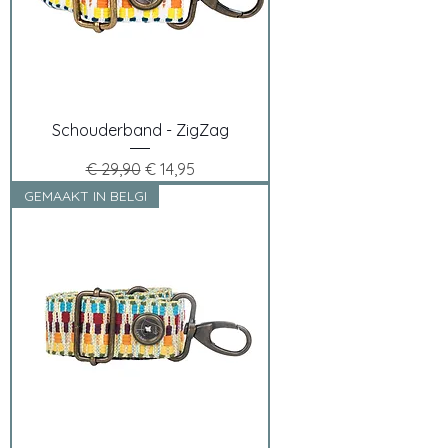
Schouderband - ZigZag
Normale prijs
Verkoopprijs
€ 29,90
€ 14,95
GEMAAKT IN BELGI