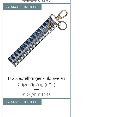
€ 24,90
€ 12,45
GEMAAKT IN BELGI
BIG Sleutelhanger - Blauwe en
Grijze ZigZag (n ° 4)
Normale prijs
Verkoopprijs
€ 24,90
€ 12,45
GEMAAKT IN BELGI