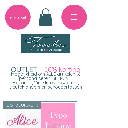
e-winkel
OUTLET
- 50% korting
Mogelijkheid om ALLE artikelen te
personaliseren, BEHALVE:
Bananas, Mini Slim & Cow etui's,
sleutelhangers en schoudertassen
BORDUURWERK