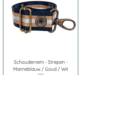
Schouderriem - Strepen -
Marineblauw / Goud / Wit
Normale prijs
Verkoopprijs
€ 29,90
€ 14,95