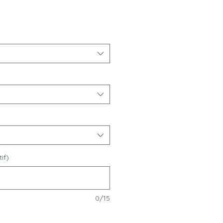
if)
0/15