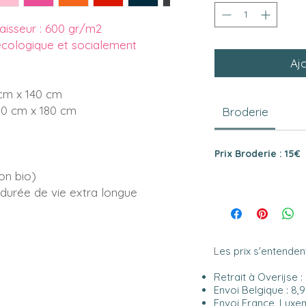
aisseur : 600 gr/m2
cologique et socialement
Aj
 cm x 140 cm
90 cm x 180 cm
Broderie
Prix Broderie : 15€
ion bio)
durée de vie extra longue
L
es prix s'entendent
Retrait à Overijse :
Envoi Belgique : 8,
Envoi France, Luxem