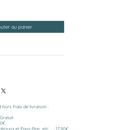
outer au panier
 hors frais de livraison :
 Gratuit
90€
bourg et Pays-Bas etc ... : 17,90€