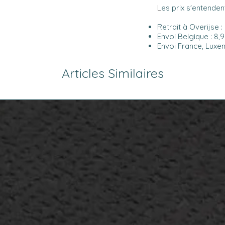
L
es prix s'entendent
Retrait à Overijse :
Envoi Belgique : 8,
Envoi France, Luxem
Articles Similaires