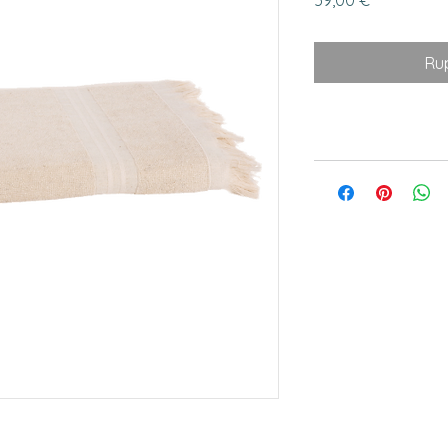
59,00 €
Ru