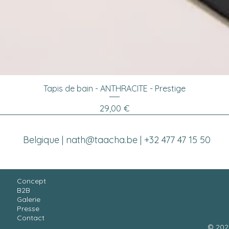
Aperçu rapide
Tapis de bain - ANTHRACITE - Prestige
Prix
29,00 €
Belgique |
nath@taacha.be
| +32 477 47 15 50
Concept
B2B
Galerie
Presse
Contact
© 2025